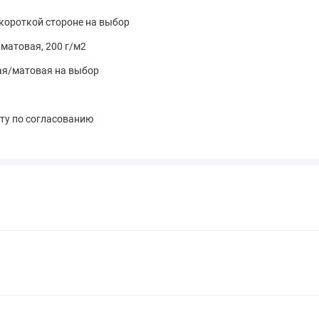
сё!».
короткой стороне на выбор
от акварельных зарисовок до стиха, спрятанного в уголке
матовая, 200 г/м2
ая/матовая на выбор
ату по согласованию
пишите нам — и пусть каждая страница станет ступенькой к
й дождь знаний!