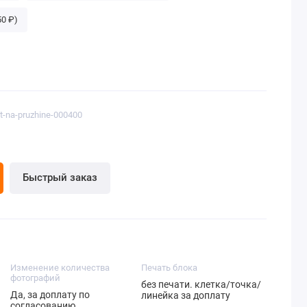
50 ₽)
t-na-pruzhine-000400
Быстрый заказ
Изменение количества
Печать блока
фотографий
без печати. клетка/точка/
Да, за доплату по
линейка за доплату
согласованию