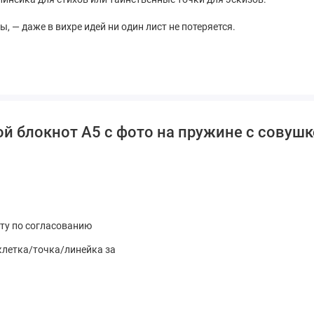
 — даже в вихре идей ни один лист не потеряется.
оки из старинной книги.
или танцующие снежинки.
й блокнот А5 с фото на пружине с совушк
м тиснением — как предпочитает ваша принцесса.
екретных записей или царский А4 (21×30 см) для грандиозных
личке в лапках совы.
ату по согласованию
в или смелых экспериментов.
 клетка/точка/линейка за
й бал.