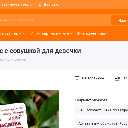
Стоимость печати
Доставка
Найт
и и журналы
Интерьерная печать
Фотосувениры
е с совушкой для девочки
кой для девочки
В избранное
В 
Вариант блокнота:
Ваш блокнот. Цена по запро
А5, в клетку, 50 листов (+350