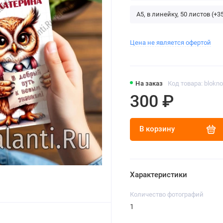
А5, в линейку, 50 листов (+3
Цена не является офертой
На заказ
Код товара: blokno
300 ₽
В корзину
Характеристики
Количество фотографий
1