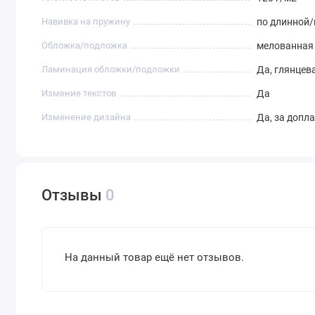
— Талисман успеха, который будет шептать: «Ты можешь в
Навивка на пружину
по длинной/
— Дизайнеры воплотят даже самые сокровенные мечты: 
Обложка/подложка
мелованная 
страницы.
Ламинация обложки/подложки
Да, глянцев
«Совушка-знайка» ждёт свою хозяйку!
Измение текстов
Да
Это не просто блокнот — это:
Изменение дизайна
Да, за допл
Шкатулка для сокровенных мыслей
Холст для будущих шедевров
Наставник в мире расписаний и дедлайнов
Капсула времени, хранящая аромат школьных лет
Отзывы
0
Подарите своей ученице крылья! Оформите заказ или на
новым открытиям, а совушка проведёт её сквозь звёздны
На данный товар ещё нет отзывов.