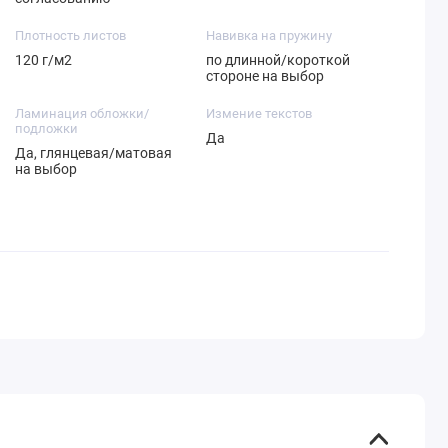
Плотность листов
Навивка на пружину
120 г/м2
по длинной/короткой
стороне на выбор
Ламинация обложки/
Измение текстов
подложки
Да
Да, глянцевая/матовая
на выбор