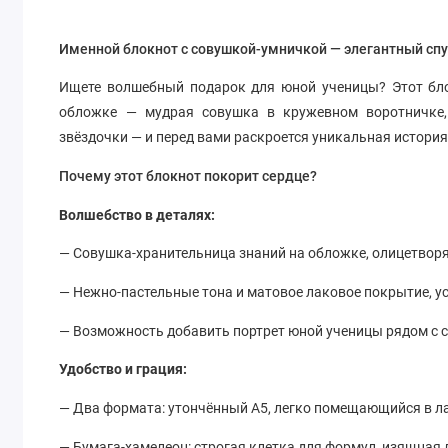
Именной блокнот с совушкой-умничкой — элегантный спут
Ищете волшебный подарок для юной ученицы? Этот бл
обложке — мудрая совушка в кружевном воротничке,
звёздочки — и перед вами раскроется уникальная история
Почему этот блокнот покорит сердце?
Волшебство в деталях:
— Совушка-хранительница знаний на обложке, олицетвор
— Нежно-пастельные тона и матовое лаковое покрытие, у
— Возможность добавить портрет юной ученицы рядом с с
Удобство и грация:
— Два формата: утончённый А5, легко помещающийся в ла
— Бумага-хамелеон: строгая клетка для формул, изящная 