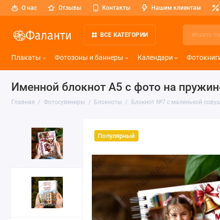
О нас
Отзывы
Контакты
Нашим клиентам
ВСЕ КАТЕГОРИИ
Плакаты
Фотозоны и баннеры
Календари
Фотокниг
Именной блокнот А5 с фото на пружин
Главная
Фотосувениры
Блокноты
Блокнот №7 с маленькой совуш
Популярный