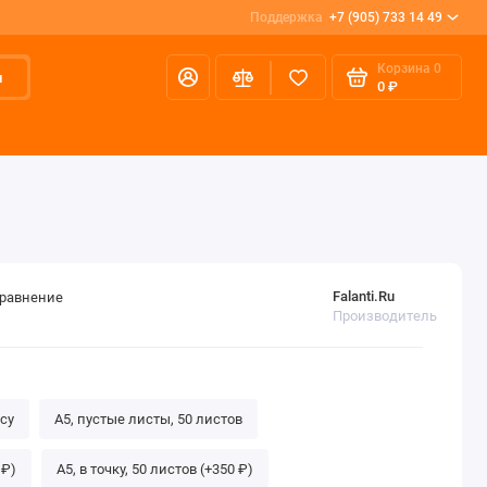
Поддержка
+7 (905) 733 14 49
Корзина
0
и
0 ₽
Falanti.Ru
сравнение
Производитель
су
А5, пустые листы, 50 листов
 ₽)
А5, в точку, 50 листов (+350 ₽)