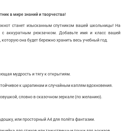
ник в мире знаний и творчества!
окнот станет изысканным спутником вашей школьницы! На
 с аккуратным рюкзачком. Добавьте имя и класс вашей
, которую она будет бережно хранить весь учебный год.
яющая мудрость и тягу к открытиям.
стойчивое к царапинам и случайным каплям вдохновения.
овушкой, словно в сказочном зеркале (по желанию).
дошку, или просторный А4 для полёта фантазии.
линейка для стихов или таинственные точки для эскизов.