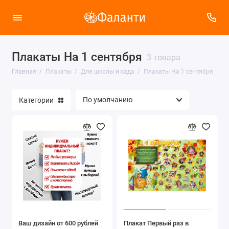
Плакаты На 1 сентября
Плакаты на праздники
3 товара
Главная
Плакаты
Для школы и сада
Плакаты На 1 сентября
Взрослые плакаты
Категории
Детские плакаты
Для школы и сада
Показать все
Ваш дизайн от 600 рублей
Плакат Первый раз в