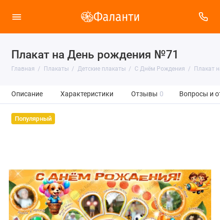
Плакат на День рождения №71
Главная
Плакаты
Детские плакаты
С Днём Рождения
Плакат н
Описание
Характеристики
Отзывы
0
Вопросы и о
Популярный