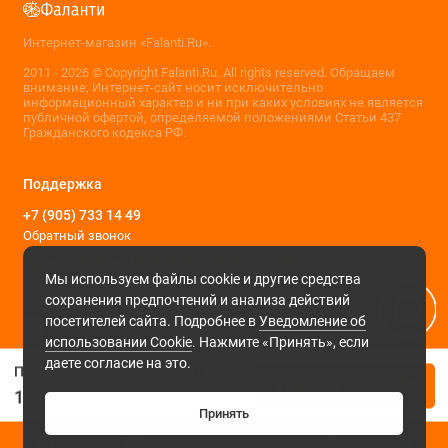
Интернет-магазин «Falanti.Ru».
2011 - 2026 © Copyright Falanti.Ru. All rights reserved. Обращаем
внимание, Интернет-сайт носит исключительно
информационный характер и ни при каких условиях не является
публичной офертой, определяемой положениями Статьи 437
Гражданского кодекса РФ.
Поддержка
+7 (905) 733 14 49
Обратный звонок
Будни, с 09.00 до 18.00 Сб-Вс, с 10:00 до 17:00
Мы используем файлы cookie и другие средства
Мы в сети
сохранения предпочтений и анализа действий
посетителей сайта. Подробнее в
Уведомление об
использовании Cookie
. Нажмите «Принять», если
даете согласие на это.
Плакат на День рождения №71
В корзину
1230 ₽
Принять
0