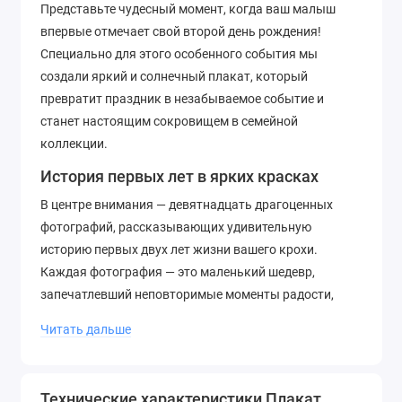
Представьте чудесный момент, когда ваш малыш
впервые отмечает свой второй день рождения!
Специально для этого особенного события мы
создали яркий и солнечный плакат, который
превратит праздник в незабываемое событие и
станет настоящим сокровищем в семейной
коллекции.
История первых лет в ярких красках
В центре внимания — девятнадцать драгоценных
фотографий, рассказывающих удивительную
историю первых двух лет жизни вашего крохи.
Каждая фотография — это маленький шедевр,
запечатлевший неповторимые моменты радости,
смеха и открытий.
Читать дальше
Тёплый оранжевый фон создаёт атмосферу уюта и
счастья, а продуманный дизайн делает плакат
настоящим произведением искусства. Этот
Технические характеристики Плакат