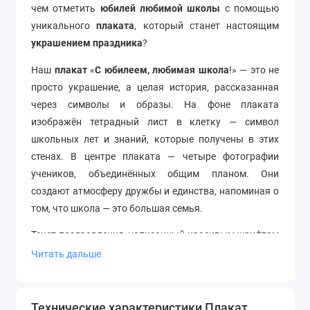
чем отметить
юбилей любимой школы
с помощью
уникального
плаката
, который станет настоящим
украшением праздника
?
Наш
плакат
«
С юбилеем, любимая школа
!» — это не
просто украшение, а целая история, рассказанная
через символы и образы. На фоне плаката
изображён тетрадный лист в клетку — символ
школьных лет и знаний, которые получены в этих
стенах. В центре плаката — четыре фотографии
учеников, объединённых общим планом. Они
создают атмосферу дружбы и единства, напоминая о
том, что школа — это большая семья.
Текст поздравления, написанный красивым шрифтом
и украшенный школьной атрибутикой — книгами,
Читать дальше
глобусами, линейками и карандашами, делает плакат
не только красивым, но и функциональным
элементом декора. Он будет радовать глаз и
Технические характеристики Плакат