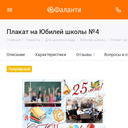
Плакат на Юбилей школы №4
Главная
Плакаты
Для школы и сада
Юбилей школы
Плакат на
Описание
Характеристики
Отзывы
0
Вопросы и о
Популярный