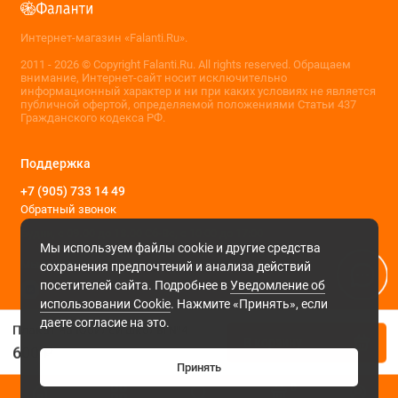
Интернет-магазин «Falanti.Ru».
2011 - 2026 © Copyright Falanti.Ru. All rights reserved. Обращаем
внимание, Интернет-сайт носит исключительно
информационный характер и ни при каких условиях не является
публичной офертой, определяемой положениями Статьи 437
Гражданского кодекса РФ.
Поддержка
+7 (905) 733 14 49
Обратный звонок
Будни, с 09.00 до 18.00 Сб-Вс, с 10:00 до 17:00
Мы используем файлы cookie и другие средства
Мы в сети
сохранения предпочтений и анализа действий
посетителей сайта. Подробнее в
Уведомление об
использовании Cookie
. Нажмите «Принять», если
даете согласие на это.
Плакат на Юбилей школы №4
В корзину
600 ₽
Принять
0