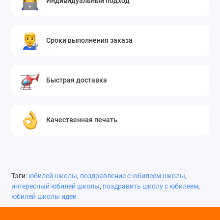
Индивидуальный подход
мероприятия или настроения.
На нашем сайте вы найдёте не только этот вариант
плаката
, но и множество других. Мы предлагаем
Сроки выполнения заказа
широкий выбор
плакатов
на любой вкус и бюджет.
Вы можете выбрать готовый вариант из нашего
каталога или заказать индивидуальный дизайн.
Быстрая доставка
Наши специалисты помогут вам воплотить в жизнь
любые идеи и пожелания.
Не упустите возможность сделать юбилей школы
Качественная печать
незабываемым событием с помощью нашего
уникального плаката!
Тэги:
юбилей школы
,
поздравление с юбилеем школы
,
интересный юбилей школы
,
поздравить школу с юбилеем
,
юбилей школы идеи