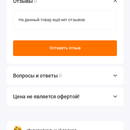
Отзывы
0
Также можно использовать
плакаты
меньшего
размера с фотографиями и достижениями учеников и
На данный товар ещё нет отзывов.
учителей, чтобы создать галерею воспоминаний. Это
поможет наполнить класс тёплой и радостной
атмосферой, которая будет вдохновлять на общение
и обмен впечатлениями.
Оставить отзыв
Где лучше разместить плакат?
Плакат «
С юбилеем, любимая школа
!» можно
разместить в любом месте класса, где он будет
Вопросы и ответы
0
хорошо виден. Однако если вы хотите, чтобы он стал
центральным элементом оформления, лучше всего
разместить его на стене рядом с доской. Также
Цена не является офертой!
можно поставить плакат на специальную подставку
или повесить на стену с помощью специальных
креплений. Это позволит вам легко менять
расположение плаката в зависимости от