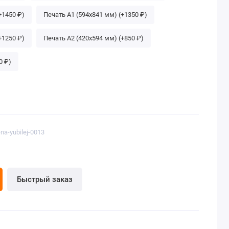
+1450 ₽)
Печать А1 (594х841 мм) (+1350 ₽)
+1250 ₽)
Печать A2 (420х594 мм) (+850 ₽)
0 ₽)
na-yubilej-0013
Быстрый заказ