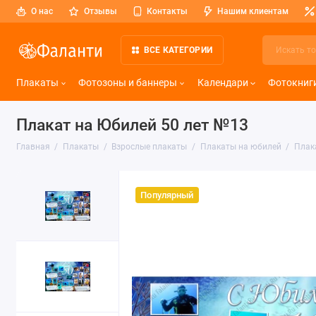
О нас
Отзывы
Контакты
Нашим клиентам
ВСЕ КАТЕГОРИИ
Плакаты
Фотозоны и баннеры
Календари
Фотокниг
Плакат на Юбилей 50 лет №13
Главная
Плакаты
Взрослые плакаты
Плакаты на юбилей
Плак
Популярный