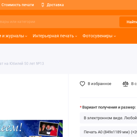
Стоимость печати
Доставка
Найт
и и журналы
Интерьерная печать
Фотосувениры
ат на Юбилей 50 лет №13
В избранное
В 
Вариант получения и размер:
В электронном виде. Любой
Печать А0 (849х1189 мм) (+2